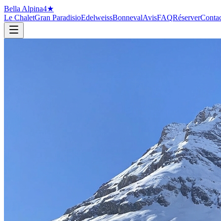
Bella Alpina
4★
Le Chalet
Gran Paradisio
Edelweiss
Bonneval
Avis
FAQ
Réserver
Contac