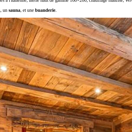
hes à l'italienne, literie haut de gamme 160×200, chauffage maîtrisé, Wi
s, un
sauna
, et une
buanderie
.