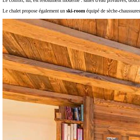
Le confort, lui, est résolument moderne : salles d'eau privatives, douc
Le chalet propose également un
ski-room
équipé de sèche-chaussure