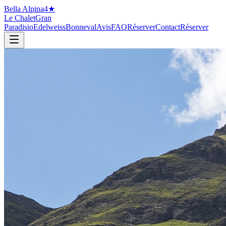
Bella Alpina
4★
Le Chalet
Gran
Paradisio
Edelweiss
Bonneval
Avis
FAQ
Réserver
Contact
Réserver